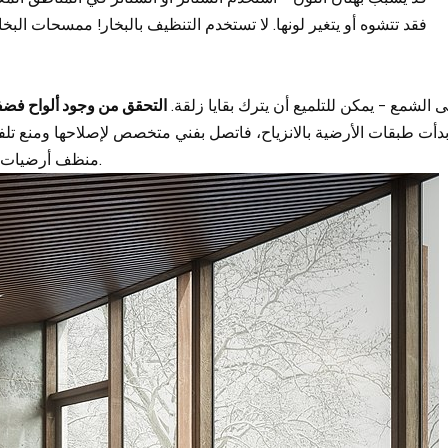
ب الشمع والتلميع. لا تحتاج أرضيات SPC إلى الشمع - يمكن للتلميع أن يترك بقايا زلقة.
التحقق من وجود ألواح فض
دأت طبقات الأرضية بالانزياح، فاتصل بفني متخصص لإصلاحها ومنع تلفه
منظف أرضيات محايدًا وممسحة من الألياف الدقيقة لتنظيف شامل.