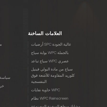
العلامات الساخنة
أرضيات SPC عالية الجودة
مع
بوابة سياج WPC بالجملة
سياج تباعد WPC عصري
سياج من مادة البولي فينيل
كلوريد المقاومة للأشعة فوق
سياسة 
البنفسجية
خري
حاوية نفايات WPC
نظام WPC Rainscreen
مشابك سطح السفينة المصنوعة