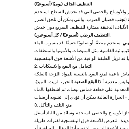
التنظيف الجاف (يوميًا/أسبوعيًا)
لغبار والأوساخ والحصى التي قد تخدش السطح. استخدم
(تجنب قضبان الضرب، والتي يمكن أن تلحق الضرر
التنظيف الرطب (أسبوعيًا / كل أسبوعين).
يني
استخدم منظفًا أو صابونًا خفيفًا. قد يتسرب الماء
يميائية القاسية مثل المبيضات والأمونيا والمنظفات
2. التعامل مع البقع والانسكابات
 ناعمة لمنع البقع. بالنسبة للمواد اللزجة (العلكة
يس معدنية أبدًا.
البقع الصعبة
(الحبر، الزيت، النبيذ)،
3. منع التلف والتآكل
از الأوساخ والحصى. استخدم وسائد من اللباد أسفل
يدة. التعرض للأشعة فوق البنفسجية لفترات طويلة
رضة لأشعة الشمس. لا تضع أبدًا المقالي الساخنة أو