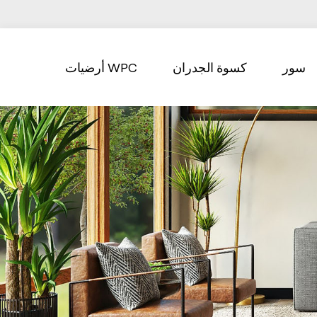
سور
كسوة الجدران
أرضيات WPC