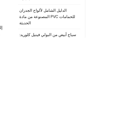
الدليل الشامل لألواح الجدران
المصنوعة من مادة PVC للحمامات
الحديثة
تجن
ب
سياج أبيض من البولي فينيل كلوريد:
إعادة تعريف الخصوصية والمتانة
والأناقة لواحتك الخارجية
العلامات
مصنع منتجات خارجية من الخشب
والبلاستيك المركب (WPC)
كسوة الجدران من مادة WPC