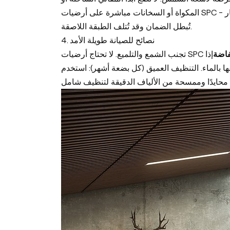
المكواة أو السخانات مباشرة على أرضيات SPC - فقد تتشوه أو يتغير لونها. لا تستخدم التنظيف بالبخار! ممسحات البخار
تُبطل الضمان وقد تُتلف الطبقة اللاصقة.
4. نصائح للصيانة طويلة الأمد
فاضة
إذا
ا بالماء. التنظيف العميق (كل بضعة أشهر): استخدم