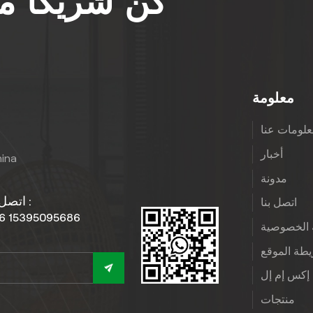
كن شريكًا 
معلومة
لومات عنا
أخبار
hina
مدونة
اتصل بنا :
اتصل بنا
6 15395095686
الخصوصية
طة الموقع
إكس إم إل
منتجات