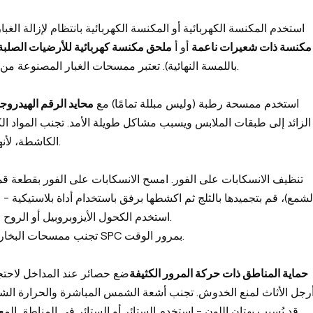
استخدم المكنسة الكهربائية أو المكنسة الكهربائية بانتظام لإزالة ا
مكنسة ذات شعيرات ناعمة
أو أ
ملحق مكنسة كهربائية للأرضيات الصلبة
باللمسة النهائية). تعتبر ممسحات الغبار المصنوعة من الألياف الدقيقة ممتازة للتنظيف السريع دون خدش.
استخدم ممسحة رطبة (وليس مبللة تمامًا) مع
محايد الرقم الهيدروج
الزائد إلى طبقات الملابس ويسبب مشاكل طويلة الأمد. تجنب المواد الك
الكاشطة، لأنها قد تزيل الطبقة الواقية من الأشعة فوق البنفسجية.
تنظيف الانسكابات على الفور. امسح الانسكابات على الفور بقطعة قماش
لشمع)، قم بتجميدها بالثلج ثم اكشطها برفق باستخدام أداة بلاستيكية - ول
استخدم الكحول الأيزوبروبيل أو الروح المعدنية على قطعة قماش بيضاء، ثم اشطفها بالماء.
تجنب ممسحات البخار - الحرارة العالية يمكن أن تؤدي إلى تشويه أرضيات SPC بمرور الوقت.
حماية المناطق ذات حركة المرور الكثيفة
ضع حصائر عند المداخل لاحتج
رجل الأثاث لمنع الخدوش. تجنب أشعة الشمس المباشرة والحرارة الشد
قد يُسبب بهتان اللون - استخدم الستائر أو الستائر في المناطق المع