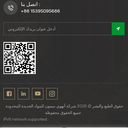
اتصل بنا :
+86 15395095686
حقوق الطبع والنشر © 2026 شركة آنهوي سينون للمواد الجديدة المحدودة.
جميع الحقوق محفوظة .
IPv6 network supported.