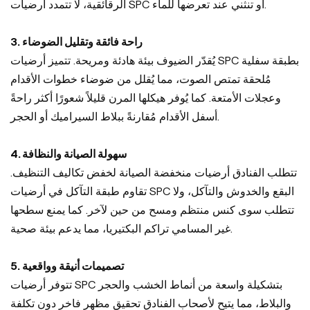
الرقائقية، لا تتمدد أرضيات SPC أو تنثني عند تعرضها للماء.
3. راحة فائقة وتقليل الضوضاء
يُقدّر الضيوف بيئة هادئة ومريحة. تتميز أرضيات SPC بطبقة سفلية
مُلحقة تمتص الصوت، مما يُقلل من ضوضاء خطوات الأقدام
وعجلات الأمتعة. كما يُوفر هيكلها المرن قليلاً شعورًا أكثر راحةً
أسفل الأقدام مُقارنةً ببلاط السيراميك أو الحجر.
4. سهولة الصيانة والنظافة
تتطلب الفنادق أرضيات منخفضة الصيانة لخفض تكاليف التنظيف.
تقاوم طبقة التآكل في أرضيات SPC البقع والخدوش والتآكل، ولا
تتطلب سوى كنس منتظم ومسح من حين لآخر. كما يمنع سطحها
غير المسامي تراكم البكتيريا، مما يدعم بيئة صحية.
5. تصميمات أنيقة وواقعية
تتوفر أرضيات SPC بتشكيلة واسعة من أنماط الخشب والحجر
والبلاط، مما يتيح لأصحاب الفنادق تحقيق مظهر فاخر دون تكلفة