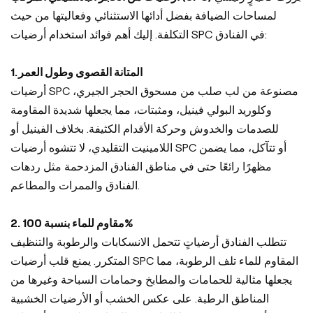
لمساحات الضيافة بفضل أدائها الاستثنائي وفعاليتها من حيث
التكلفة. إليك أهم فوائد استخدام أرضيات SPC في الفنادق:
1. المتانة القصوى وطول العمر
أرضيات SPC مصنوعة من لب صلب من مسحوق الحجر الجيري،
وكلوريد البولي فينيل، ومثبتات، مما يجعلها شديدة المقاومة
للصدمات والخدوش وحركة الأقدام الكثيفة. بخلاف الفينيل أو
اللامينيت التقليدي، لا تتشوه أرضيات SPC أو تتآكل، مما يضمن
مظهرًا رائعًا حتى في مناطق الفنادق المزدحمة مثل ردهات
الفنادق والممرات والمطاعم.
2. مقاوم للماء بنسبة 100%
تتطلب الفنادق أرضياتٍ تتحمل الانسكابات والرطوبة والتنظيف
المتكرر. يمنع قلب أرضيات SPC المقاوم للماء تلف الرطوبة، مما
يجعلها مثالية للحمامات والمطابخ وحمامات السباحة وغيرها من
المناطق الرطبة. على عكس الخشب أو الأرضيات الخشبية