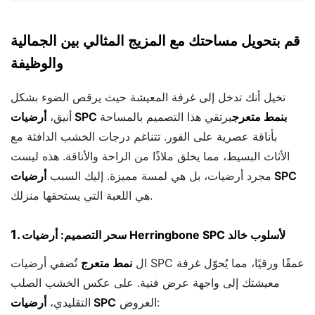
قم بتحويل مساحتك مع المزيج المثالي بين الجمالية
والوظيفة
تخيل أنك تدخل إلى غرفة المعيشة حيث يرقص الضوء بشكل
أرضيات SPC بنمط متعرج
يرتقي هذا التصميم بالمساحة
أنيق،
بأناقة عصرية على الفور. تتناغم درجات الخشب الدافئة مع
الأثاث البسيط، مما يخلق ملاذًا من الراحة والأناقة. هذه ليست
أرضيات SPC
مجرد أرضيات، بل هي لمسة مميزة. إليك السبب
هي اللعبة التي يستحقها منزلك.
1.
سحر التصميم: أرضيات Herringbone SPC لأسلوب خالد
ال
نمط متعرج
تُضفي أرضيات SPC عمقًا ورقيًا، مما يُحوّل غرفة
معيشتك إلى واجهة عرض فنية. على عكس الخشب الصلب
العروض:
أرضيات SPC
التقليدي،