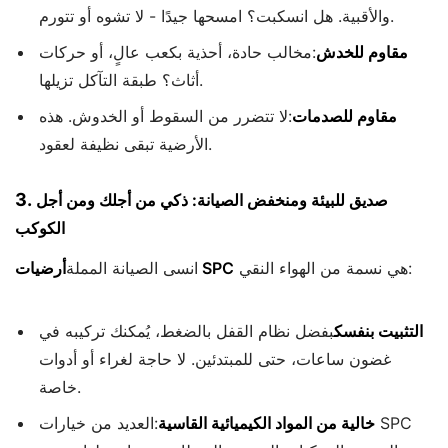
والأقبية. هل انسكبت؟ امسحها جيدًا - لا تشوه أو تتورم.
مقاوم للخدش
:مخالب حادة، أحذية بكعب عالٍ، أو حركات
أثاث؟ طبقة التآكل تزيلها.
مقاوم للصدمات
:لا تتضرر من السقوط أو الخدوش. هذه
الأرضية تبقى نظيفة لعقود.
3.
صديق للبيئة ومنخفض الصيانة: ذكي من أجلك ومن أجل
الكوكب
هي نسمة من الهواء النقي:
أرضيات SPC
انسى الصيانة المملة
التثبيت بنفسك
بفضل نظام القفل بالضغط، يُمكنك تركيبه في
غضون ساعات، حتى للمبتدئين. لا حاجة لغراء أو أدوات
خاصة.
خالية من المواد الكيميائية القاسية
:العديد من خيارات SPC