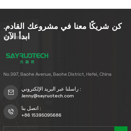
مع الحفاظ على جمالها البكر.
ارفع مستوى محيطك بلمسة
من الرقي واستمتع بمزيج سلس
كن شريكًا معنا في مشروعك القادم.
من الأناقة والوظائف. اختر نظام
سياج WPC الفاخر للحصول
ابدأ الآن
على تجربة خارجية لا مثيل لها
تتجاوز المألوف.)، تم تصميم هذا
السياج ذو الشرائح المشتركة
لتحمل الظروف الجوية القاسية
مع توفير خصوصية ممتازة
No.397, Baohe Avenue, Baohe District, Hefei, China
بتصميمه ذي الشرائح.
راسلنا عبر البريد الإلكتروني :
Jenny@sayruotech.com
اتصل بنا :
+86 15395095686