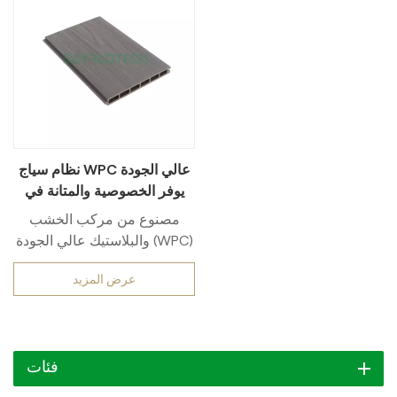
نظام سياج WPC عالي الجودة
يوفر الخصوصية والمتانة في
جميع الأحوال الجوية
مصنوع من مركب الخشب
والبلاستيك عالي الجودة (WPC)
نقدم نظام سياج WPC الفاخر
عرض المزيد
الخاص بنا: مصمم لأولئك الذين
يطلبون أقصى درجات الرقي،
يتميز هذا الحل الخارجي المقاوم
للطقس بالخصوصية والمتانة.
فئات
احتضن أناقة مساحتك الخارجية
بسياج مصمم لتحمل العناصر