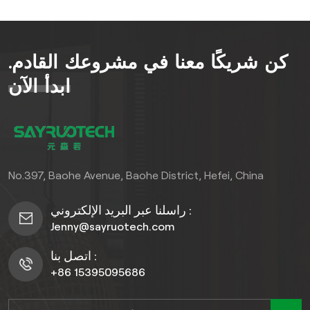
الطلبات واسعة النطاق
المشاريع، وكلاهما تجاري و
سكني المساحات. غنية حبيبات
كن شريكًا معنا في مشروعك القادم.
الخشب الداكنة يضفي الطلاء
مظهرًا متطورًا وخالدًا على أي
ابدأ الآن
بيئة، في حين أن الطبقة القوية
SPC يضمن القلب مقاومة
التآكل والرطوبة والصدمات
اليومية. سواء كنت تبحث عن
كميات كبيرة بالجملة
No.397, Baohe Avenue, Baohe District, Hefei, China
الاحتياجات، تجهيز تجاري مكان
أو تجديد سكني تجمع هذه
راسلنا عبر البريد الإلكتروني :
الأرضيات بين الأناقة والمتانة
Jenny@sayruotech.com
والعملية لتلبية المتطلبات
المتنوعة.
اتصل بنا :
+86 15395095686