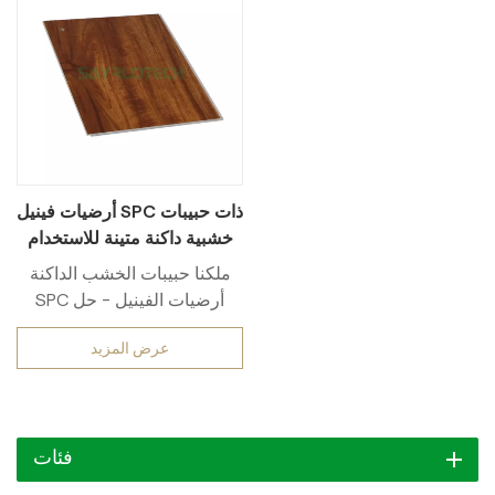
أرضيات فينيل SPC ذات حبيبات
خشبية داكنة متينة للاستخدام
التجاري والمشاريع السكنية
ملكنا حبيبات الخشب الداكنة
بالجملة
SPC أرضيات الفينيل - حل
أرضيات من الدرجة الأولى،
عرض المزيد
مصمم لتعدد الاستخدامات
والمتانة. مصنوع بجودة عالية.
SPC (مادة الحجر البلاستيكي
المركب)، توفر هذه الأرضيات
فئات
درجة تجارية متينة الأداء، مما
يجعله مناسبًا تمامًا لـ بالجملة