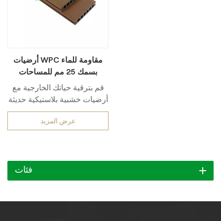
أرضيات WPC مقاومة للماء
بسمك 25 مم للمساحات
الخارجية
قم بترقية حياتك الخارجية مع
أرضيات خشبية بلاستيكية حديثة
(WPC)مُصممة لأداء فائق في
عرض المزيد
الحدائق والأفنية والبيئات عالية
الرطوبة. تتميز بتصميم متقدم
سطح محكم مضاد للانزلاق و
ضد للماءهذا السطح مقاوم
فئات
للتشوه والعفن والتشقق حتى
في الظروف المناخية القاسية.
سطح حبيبات الخشب يحاكي
جماليات الخشب الطبيعي مع
التخلص من متطلبات الصيانة -