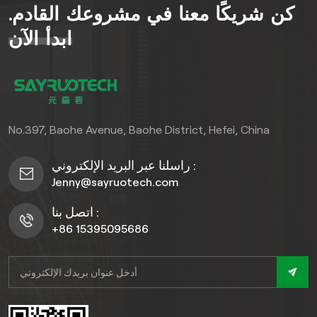
كن شريكًا معنا في مشروعك القادم.
لا يتطلب تلطيخًا أو إغلاقًا.منتجنا
معتمد كمقاوم للانزلاق ومقاوم
ابدأ الآن
للأشعة فوق البنفسجية ألواح
السطح الخارجية يوفر متانة
طويلة الأمد مع الحد الأدنى من
الصيانة. مثالي لـ حديقة خارجية
للتركيبات، ومحيطات المسابح،
No.397, Baohe Avenue, Baohe District, Hefei, China
والمناظر الطبيعية التجارية،
يجمع هذا الحل المستدام بين
راسلنا عبر البريد الإلكتروني :
المواد المعاد تدويرها وتكنولوجيا
Jenny@sayruotech.com
مقاومة للتلاشي. حوّل مساحتك
بفخامة صديقة للبيئة تُولي
اتصل بنا :
الأولوية للسلامة وطول العمر
+86 15395095686
والتصميم الخالد.