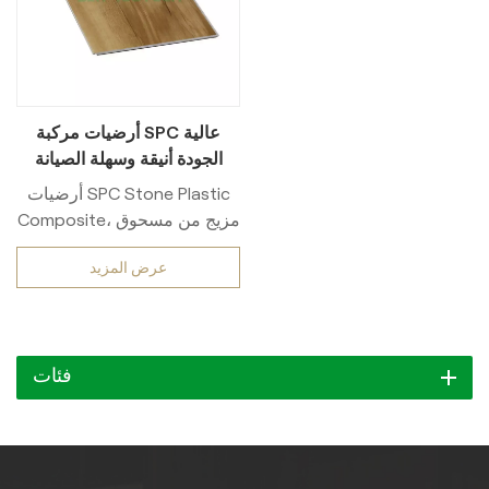
أرضيات مركبة SPC عالية
الجودة أنيقة وسهلة الصيانة
أرضيات SPC Stone Plastic
Composite، مزيج من مسحوق
الحجر الجيري، وPVC، ومثبتات،
عرض المزيد
تأتي بهيكل من أربع طبقات
(طبقة مقاومة للتآكل، وديكور
من الفينيل، ولب حجري، وطبقة
داعمة). مقاومة للماء،
فئات
ومستقرة، وسهلة التركيب بقفل
نقر، ومناسبة للاستخدام
المنزلي والتجاري.