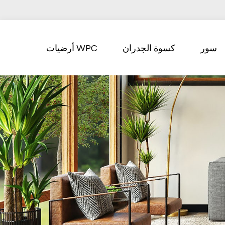
سور
كسوة الجدران
أرضيات WPC