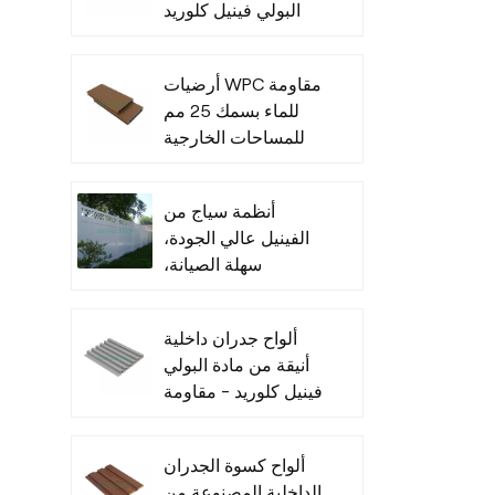
البولي فينيل كلوريد
للأماكن الداخلية
أرضيات WPC مقاومة
للماء بسمك 25 مم
للمساحات الخارجية
أنظمة سياج من
الفينيل عالي الجودة،
سهلة الصيانة،
للاستخدام التجاري
ألواح جدران داخلية
أنيقة من مادة البولي
فينيل كلوريد - مقاومة
للرطوبة
ألواح كسوة الجدران
الداخلية المصنوعة من