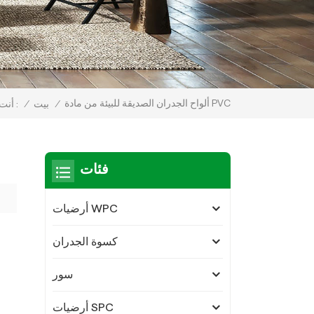
ألواح الجدران الصديقة للبيئة من مادة PVC
/
بيت
/
أنت في الداخل :
فئات
أرضيات WPC
كسوة الجدران
سور
أرضيات SPC