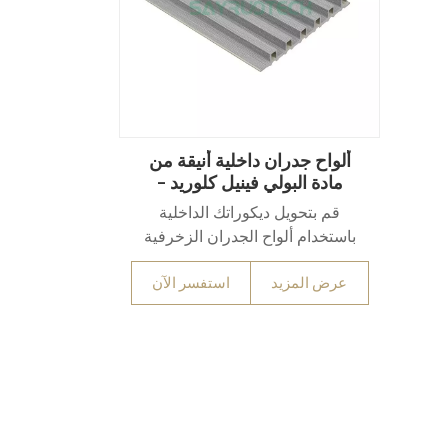
ألواح جدران داخلية أنيقة من
مادة البولي فينيل كلوريد -
مقاومة للرطوبة
قم بتحويل ديكوراتك الداخلية
باستخدام ألواح الجدران الزخرفية
المصنوعة من مادة PVC المتميزة
عرض المزيد
استفسر الآن
صُممت ألواح الجدران الداخلية
المزخرفة المصنوعة من مادة PVC
لتُضفي تنوعًا جماليًا وأداءً وظيفيًا
متميزًا، وتوفر تشطيبات عالية الجودة
وسلسة للمساحات السكنية
والتجارية والفندقية. هذه الألواح
مصنوعة من كلوريد البولي فينيل