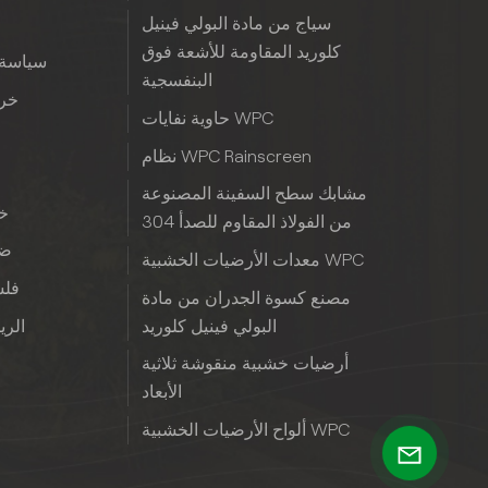
سياج من مادة البولي فينيل
كلوريد المقاومة للأشعة فوق
سياسة 
البنفسجية
خري
حاوية نفايات WPC
نظام WPC Rainscreen
مشابك سطح السفينة المصنوعة
خب
من الفولاذ المقاوم للصدأ 304
ضم
معدات الأرضيات الخشبية WPC
فلس
مصنع كسوة الجدران من مادة
البولي فينيل كلوريد
الريا
أرضيات خشبية منقوشة ثلاثية
الأبعاد
ألواح الأرضيات الخشبية WPC