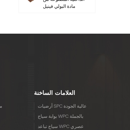
مادة البولي فينيل
كلوريد منخفضة
الصيانة - متينة
العلامات الساخنة
أرضيات SPC عالية الجودة
مع
بوابة سياج WPC بالجملة
سياج تباعد WPC عصري