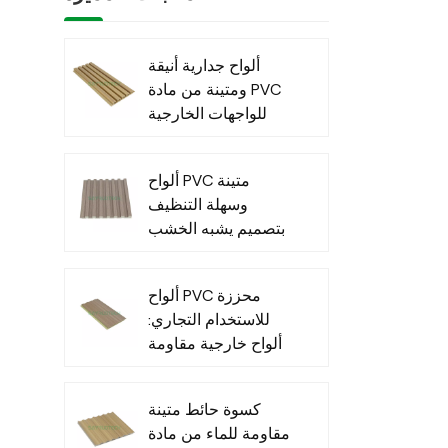
ألواح جدارية أنيقة
ومتينة من مادة PVC
للواجهات الخارجية
العصرية
ألواح PVC متينة
وسهلة التنظيف
بتصميم يشبه الخشب
للاستخدام الداخلي
ألواح PVC محززة
للاستخدام التجاري:
ألواح خارجية مقاومة
للماء للاستخدام
التجاري الخارجي
كسوة حائط متينة
مقاومة للماء من مادة