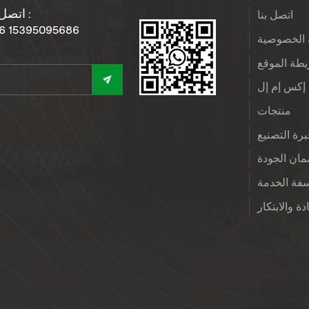
اتصل بنا :
اتصل بنا
6 15395095686
الخصوصية
طة الموقع
إكس إم إل
منتجات
رة التصنيع
ان الجودة
فة الخدمة
دة والابتكار