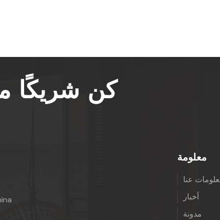
كن شريكًا 
معلومة
لومات عنا
أخبار
hina
مدونة