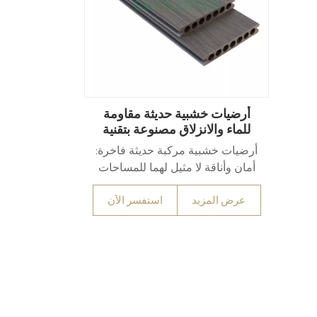
أرضيات خشبية حديثة مقاومة
للماء والانزلاق مصنوعة بتقنية
البثق المشترك من مادة WPC
أرضيات خشبية مركبة حديثة فاخرة:
للحدائق الخارجية
أمان وأناقة لا مثيل لهما للمساحات
الخارجيةارتقِ بتجربة معيشتك في
عرض المزيد
استفسر الآن
الهواء الطلق مع منتجاتناأرضيات
خشبية حديثة مركبة من الخشب
والبلاستيك (WPC)مصممة لأداء فائق
في الحدائق والباحات والبيئات عالية
الرطوبة. تتميز بتقنية متطورةسطح
محكم مضاد للانزلاقو100%مقاوم
للماءيتميز هذا النوع من الأرضيات