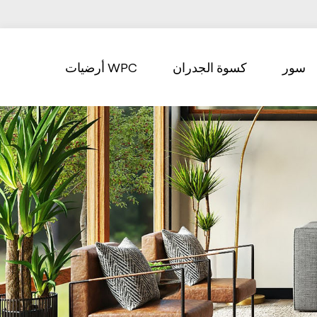
سور
كسوة الجدران
أرضيات WPC