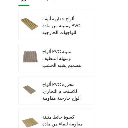
ألواح جدارية أنيقة
ومتينة من مادة PVC
للواجهات الخارجية
العصرية
ألواح PVC متينة
وسهلة التنظيف
بتصميم يشبه الخشب
للاستخدام الداخلي
ألواح PVC محززة
للاستخدام التجاري:
ألواح خارجية مقاومة
للماء للاستخدام
التجاري الخارجي
كسوة حائط متينة
مقاومة للماء من مادة