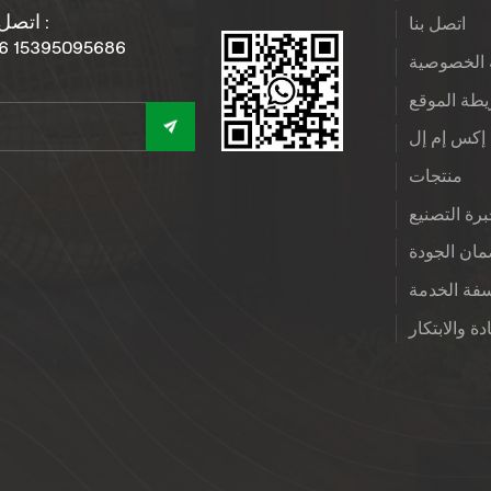
اتصل بنا :
اتصل بنا
6 15395095686
الخصوصية
طة الموقع
إكس إم إل
منتجات
رة التصنيع
ان الجودة
فة الخدمة
دة والابتكار