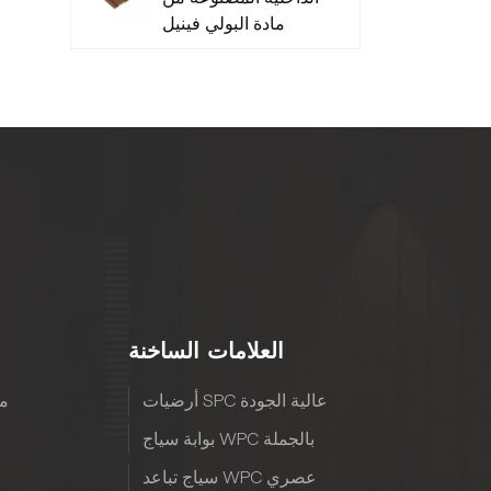
مادة البولي فينيل
كلوريد منخفضة
الصيانة - متينة
العلامات الساخنة
أرضيات SPC عالية الجودة
مع
بوابة سياج WPC بالجملة
سياج تباعد WPC عصري