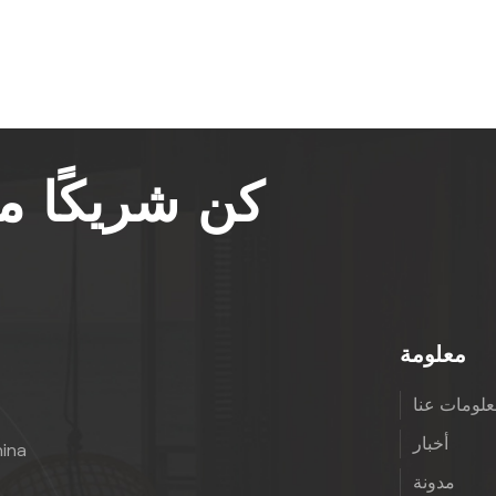
كن شريكًا 
معلومة
لومات عنا
أخبار
hina
مدونة