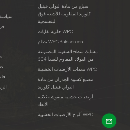
سياج من مادة البولي فينيل
كلوريد المقاومة للأشعة فوق
سياسة 
البنفسجية
خري
حاوية نفايات WPC
نظام WPC Rainscreen
مشابك سطح السفينة المصنوعة
خب
من الفولاذ المقاوم للصدأ 304
ضم
معدات الأرضيات الخشبية WPC
فلس
مصنع كسوة الجدران من مادة
البولي فينيل كلوريد
الريا
أرضيات خشبية منقوشة ثلاثية
الأبعاد
ألواح الأرضيات الخشبية WPC