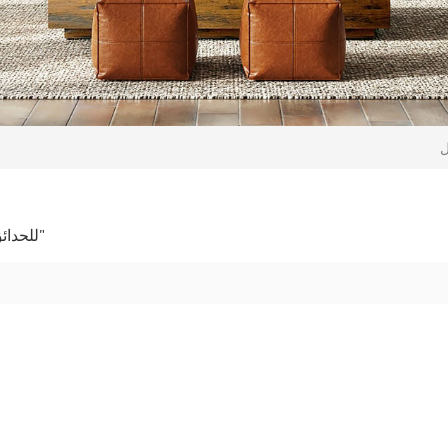
1 تم العثور على النتائج لـ "أرضيات WPC للحدائق الخارجية"