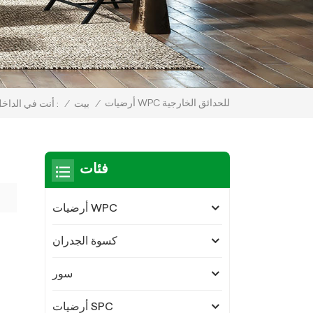
أرضيات WPC للحدائق الخارجية
/
بيت
/
أنت في الداخل :
فئات
أرضيات WPC
كسوة الجدران
سور
أرضيات SPC