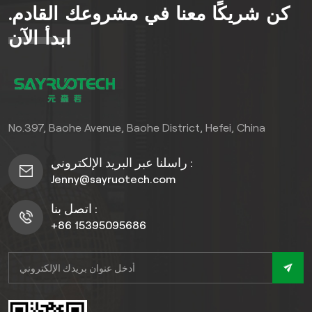
كن شريكًا معنا في مشروعك القادم.
الطعام في الهواء الطلق، فإن
عريشة WPC الخاصة بنا هي
ابدأ الآن
الحل الأمثل. فهي تتحمل مختلف
الظروف الجوية، وتقاوم التلف
والبهتان، وتضفي لمسة من
الرقي على أي حديقة خارجية.
No.397, Baohe Avenue, Baohe District, Hefei, China
راسلنا عبر البريد الإلكتروني :
Jenny@sayruotech.com
اتصل بنا :
+86 15395095686