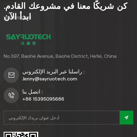
كن شريكًا معنا في مشروعك القادم.
تصريف مدمج، ومجموعةً
واسعةً من الخيارات الجمالية. لا
ابدأ الآن
يتطلب هذا البلاط أي صبغ أو
عزل، مما يوفر الكثير من
الوقت والجهد مقارنةً بالطرق
التقليدية لبناء الأرضيات
الخشبية، مما يجعله مثاليًا
No.397, Baohe Avenue, Baohe District, Hefei, China
لإنشاء مساحات خارجية جذابة
وعملية ومتينة، سواءً كانت
راسلنا عبر البريد الإلكتروني :
دائمة أو مؤقتة.
Jenny@sayruotech.com
اتصل بنا :
+86 15395095686