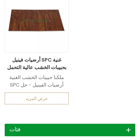
أرضيات فينيل SPC غنية
بحبيبات الخشب عالية التحمل
للاستخدام الصناعي بالجملة
ملكنا حبيبات الخشب الغنية
للاستخدام التجاري السكني
SPC أرضيات الفينيل - حل
أرضيات متين مصمم لقوة
عرض المزيد
استثنائية. مصنوع من مواد عالية
الجودة. SPC (مادة مركب
البلاستيك الحجري)، تتميز هذه
الأرضيات بـ درجة صناعية
فئات
شديدة التحمل الأداء، مما يجعله
اختيارًا موثوقًا به بالجملة