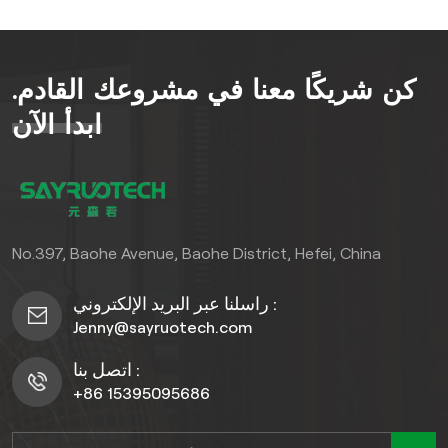
المشتريات ذات حركة المرور
العالية تجاري المناطق، و سكني
المنازل. العميق، حبيبات
كن شريكًا معنا في مشروعك القادم.
الخشب الغنية يضفي هذا الطلاء
لمسةً فاخرةً خالدةً على أي
ابدأ الآن
مساحة، بينما يضمن تصميمه
المتين مقاومةً للصدمات القوية
والتآكل والاستخدام اليومي.
سواءً كنتَ تُلبي احتياجات
بالجملة المتطلبات، وتوفير
No.397, Baohe Avenue, Baohe District, Hefei, China
تجاري مكان أو تعزيز سكني
تجمع هذه الأرضيات بين
راسلنا عبر البريد الإلكتروني :
الأسلوب الأنيق والمتانة على
Jenny@sayruotech.com
المستوى الصناعي لتلبية
احتياجات مختلفة.
اتصل بنا :
+86 15395095686