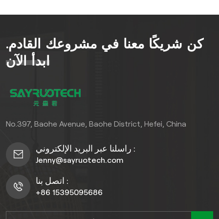
مما يجمع بين العملية والجمال.
يضمن نظام التشابك سهولة
التركيب، مما يُسهّل تحديث
كن شريكًا معنا في مشروعك القادم.
أرضيات الفناء أو تحسين ممرات
حديقتك. سواء كنت بحاجة إلى
ابدأ الآن
تجديد شرفة صغيرة أو مساحة
حديقة كبيرة، فإن هذه بلاط
أرضيات من الخشب والحجر
المقاوم للعوامل الجوية تم
تصميمها لتحمل العوامل
No.397, Baohe Avenue, Baohe District, Hefei, China
الخارجية، مما يوفر جمالاً وأداءً
يدوم طويلاً.
راسلنا عبر البريد الإلكتروني :
Jenny@sayruotech.com
اتصل بنا :
+86 15395095686