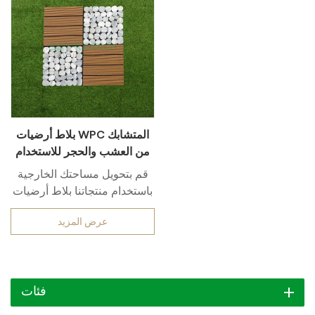
بلاط أرضيات WPC المتشابك
من العشب والحجر للاستخدام
الخارجي
قم بتحويل مساحتك الخارجية
باستخدام منتجاتنا بلاط أرضيات
WPC المتشابك من العشب
عرض المزيد
والحجر للاستخدام الخارجيتُقدم
هذه البلاطات حلاً متينًا وأنيقًا
للأرضيات للباحات والحدائق
وغيرها. صُنعت من مزيج من
فئات
الخشب والبلاستيك المركب
(WPC) وتصميم يشبه العشب،