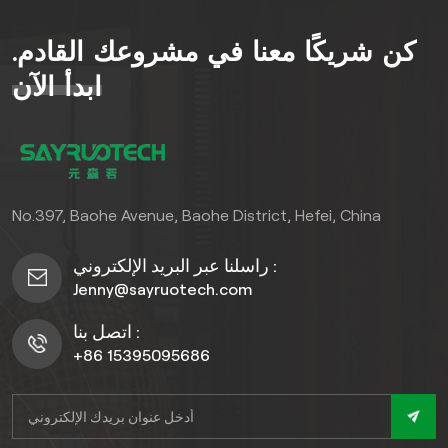
والتآكل والحشرات والظروف
الجوية القاسية، مع الحد الأدنى
كن شريكًا معنا في مشروعك القادم.
من الصيانة. يضفي التصميم
ثلاثي الأبعاد الجذاب عمقًا أنيقًا
ابدأ الآن
ولمسة عصرية، مما يعزز فورًا
المظهر الاحترافي لمبناك. سهلة
التركيب وصديقة للبيئة، توفر
ألواح التكسية WPC حلاً طويل
الأمد، وجميلًا، واقتصاديًا لتجديد
No.397, Baohe Avenue, Baohe District, Hefei, China
وحماية واجهة مبناك التجاري.
استثمر في الجودة والأناقة
راسلنا عبر البريد الإلكتروني :
الدائمتين - جدد الآن!
Jenny@sayruotech.com
اتصل بنا :
+86 15395095686