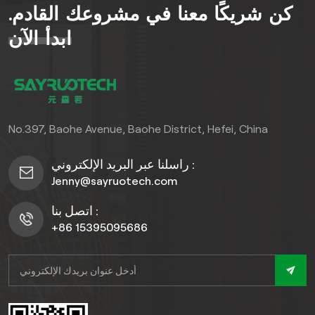
كن شريكًا معنا في مشروعك القادم.
المنزل، فهي أصلية حبيبات
الخشب الفاتحة يُضفي هذا
ابدأ الآن
الطلاء لمسةً جماليةً دافئةً
وطبيعيةً على أي بيئة. كما يتميز
بمقاومته الممتازة للماء
والخدش وسهولة تركيبه، مما
يضمن جمالاً وفعاليةً يدومان
No.397, Baohe Avenue, Baohe District, Hefei, China
طويلاً مع الحد الأدنى من
الصيانة. مثالي لمن يبحثون عن
راسلنا عبر البريد الإلكتروني :
مزيجٍ من الأناقة والمتانة والتنوع
Jenny@sayruotech.com
في الأرضيات.
اتصل بنا :
+86 15395095686