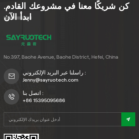
كن شريكًا معنا في مشروعك القادم.
لظروف خارجية قاسية، وتتميز
لتتناسب مع المناظر الطبيعية
بمقاومتها الممتازة للأشعة فوق
المتطورة دون استبدال
ابدأ الآن
البنفسجية، والرطوبة، ودرجات
المواد.المتقدم تقنية البثق
الحرارة القصوى، والتشوه
المشترك يغلف قلبًا قويًا من
الزاحف.
الخشب والبلاستيك (60% ألياف
خشبية، 30% بولي إيثيلين عالي
الكثافة، 10% إضافات) داخل
No.397, Baohe Avenue, Baohe District, Hefei, China
غلاف بوليمر 100%، مما يخلق
حاجزًا مقاومًا للرطوبة وأضرار
راسلنا عبر البريد الإلكتروني :
الأشعة فوق البنفسجية والتآكل
Jenny@sayruotech.com
اليومي.
اتصل بنا :
+86 15395095686