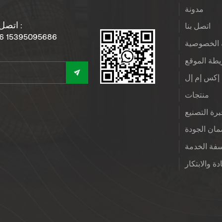
مدونة
اتصل بنا :
اتصل بنا
6 15395095686
الخصوصية
طة الموقع
إكس إم إل
منتجات
رة التصنيع
ان الجودة
فة الخدمة
دة والابتكار