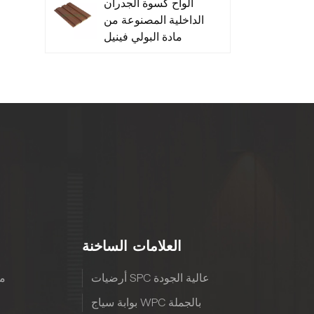
ألواح كسوة الجدران
الداخلية المصنوعة من
مادة البولي فينيل
كلوريد منخفضة
الصيانة - متينة
العلامات الساخنة
أرضيات SPC عالية الجودة
مع
بوابة سياج WPC بالجملة