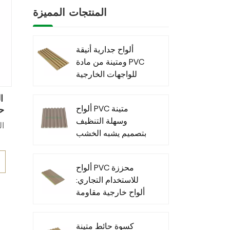
المنتجات المميزة
st
ألواح جدارية أنيقة
e
ومتينة من مادة PVC
ys
للواجهات الخارجية
العصرية
.
ألواح PVC متينة
حل
وسهلة التنظيف
بتصميم يشبه الخشب
,
للاستخدام الداخلي
ns
ألواح PVC محززة
ال
للاستخدام التجاري:
ألواح خارجية مقاومة
n
للماء للاستخدام
e
التجاري الخارجي
كسوة حائط متينة