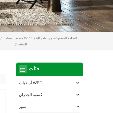
مصنع أرضيات WPC الصلبة المصنوعة من مادة البثق
/
المشترك
فئات
أرضيات WPC
كسوة الجدران
سور