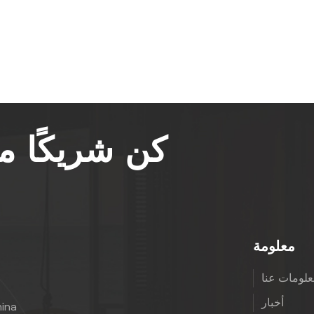
كن شريكًا 
معلومة
لومات عنا
أخبار
hina