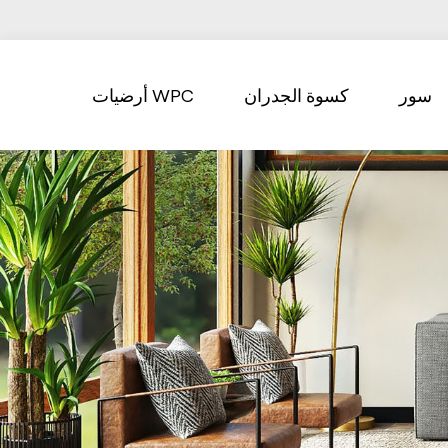
سور
كسوة الجدران
أرضيات WPC