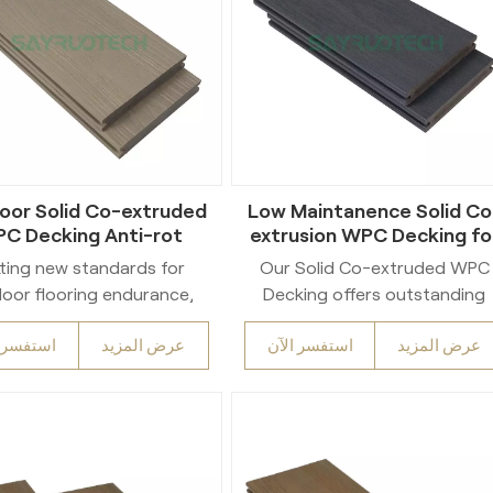
oor Solid Co-extruded
Low Maintanence Solid Co
C Decking Anti-rot
extrusion WPC Decking fo
posite Deck Boards
Outdoor Garden Building
ting new standards for
Our Solid Co-extruded WPC
oor flooring endurance,
Decking offers outstanding
Solid WPC Co-Extrusion
durability for outdoor flooring
عرض المزيد
استفسر الآن
عرض المزيد
استفسر ا
ng utilizes state-of-the-
Produced via advanced co-
-extrusion manufacturing.
extrusion technology with a
eaturing a solid core
solid core, it boasts natural
struction, it harmonizes
wood appearance and excelle
anic wooden looks with
composite strength, ideal fo
eavy-duty composite
high-traffic patios, gardens,