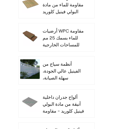
مقاومة للماء من مادة
البولي فينيل كلوريد
للأماكن الداخلية
أرضيات WPC مقاومة
للماء بسمك 25 مم
للمساحات الخارجية
و
أنظمة سياج من
ا
الفينيل عالي الجودة،
سهلة الصيانة،
للاستخدام التجاري
مق
قا
ألواح جدران داخلية
يُ
أنيقة من مادة البولي
ف
فينيل كلوريد - مقاومة
للرطوبة