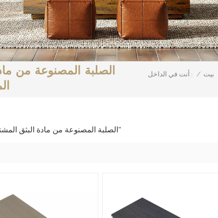
بيت
/
أنت في الداخل :
ال
6 تم العثور على النتائج لـ "مصنع أرضيات WPC الصلبة المصنوعة من مادة البثق المشترك"