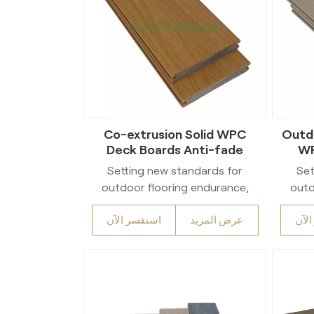
Co-extrusion Solid WPC
Outd
Deck Boards Anti-fade
WP
Outdoor Composite
Com
Setting new standards for
Set
Decking
outdoor flooring endurance,
outd
our Solid WPC Co-Extrusion
our 
لآن
عرض المزيد
استفسر الآن
Decking utilizes state-of-the-
Decki
art co-extrusion manufacturing.
art co
Featuring a solid core
F
construction, it harmonizes
con
organic wooden looks with
org
heavy-duty composite
h