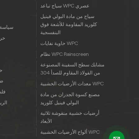
سياج تباعد WPC عصري
سياج من مادة البولي فينيل
كلوريد المقاومة للأشعة فوق
سياسة 
البنفسجية
خري
حاوية نفايات WPC
نظام WPC Rainscreen
مشابك سطح السفينة المصنوعة
خب
من الفولاذ المقاوم للصدأ 304
ضم
معدات الأرضيات الخشبية WPC
فلس
مصنع كسوة الجدران من مادة
البولي فينيل كلوريد
الريا
أرضيات خشبية منقوشة ثلاثية
الأبعاد
ألواح الأرضيات الخشبية WPC