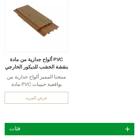
ألواح جدارية من مادة PVC
بنقشة الخشب للديكور الخارجي
منتجنا المميز ألواح جدارية من
مادة PVC بواقعية حبيبات
الخشب الملمس - حل ممتاز لـ
عرض المزيد
في الهواء الطلق ديكور!
مصنوعة من مادة PVC عالية
الجودة، لا تحاكي هذه الألواح
السحر الطبيعي للخشب
فئات
الحقيقي فحسب، بل تُضفي
لمسة جمالية رائعة أيضًا. حبيبات