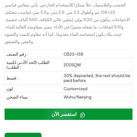
الخشب والبلاستيك، حلاً مبتكرًا للاستخدام الخارجي. يأتي بمقاس قياسي
23×138 مم وأطوال 2.2 متر، 2.9 متر، و5.8 متر، ليناسب مختلف
الاحتياجات. يتكون من 30% بولي إيثيلين عالي الكثافة، 60% ألياف خشبية،
و10% إضافات، ما يجعله متميزًا في الأداء. يتميز بمقاومته العالية للماء،
حيث يكاد يكون امتصاصه للماء معدومًا، كما أنه مقاوم للتمدد والتشوه
والعفن والتشقق.
CB23-138
رقم الصنف :
الطلب (الحد الأدنى لكمية
200SQM
الطلب) :
30% deposited, the rest should be
قسط :
paid before
Customized
لون :
Wuhu/Nanjing
ميناء الشحن :
استفسر الآن