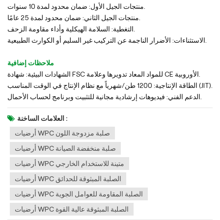
منتجات الجيل الأول: ضمان محدود لمدة 10 سنوات.
منتجات الجيل الثاني: ضمان محدود لمدة 25 عامًا.
التغطية: السلامة الهيكلية وأداء مقاومة الزحف.
الاستثناءات: الأضرار الناجمة عن التركيب غير السليم أو الكوارث الطبيعية.
ملاحظات إضافية
الشهادات البيئية: شهادة FSC للمواد المعاد تدويرها وعلامة CE الأوروبية.
الطاقة الإنتاجية: 1200 طن/شهرياً مع نظام الإنتاج في الوقت المناسب (JIT).
الدعم الفني: فيديوهات إرشادية مجانية للتثبيت وبرنامج لحساب الأحمال.
العلامات الساخنة :
أرضيات WPC صلبة مزدوجة اللون
أرضيات WPC صلبة منخفضة الصيانة
أرضيات WPC متينة للاستخدام الخارجي
أرضيات WPC الصلبة المبثوقة للحدائق
أرضيات WPC الصلبة المقاومة للعوامل الجوية
أرضيات WPC الصلبة المبثوقة عالية القوة