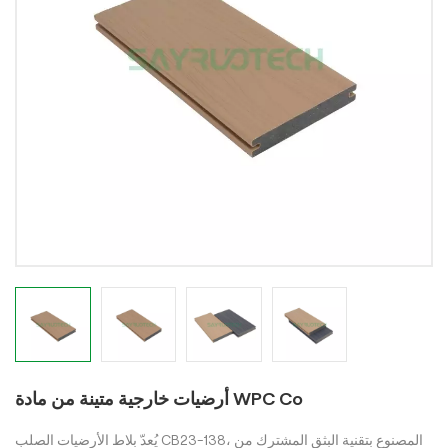
أرضيات خارجية متينة من مادة WPC Co
يُعدّ بلاط الأرضيات الصلب CB23-138، المصنوع بتقنية البثق المشترك من