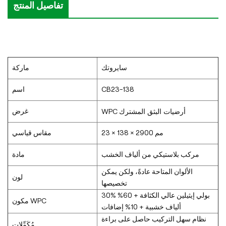
تفاصيل المنتج
سايروتك
ماركة
CB23-138
اسم
أرضيات البثق المشترك
غرض
WPC
23 × 138 × 2900 مم
مقاس قياسي
مركب بلاستيكي من ألياف الخشب
مادة
الألوان المتاحة عادةً، ولكن يمكن
لون
تخصيصها
30% بولي إيثيلين عالي الكثافة + 60%
مكون WPC
ألياف خشبية + 10% إضافات
نظام سهل التركيب حاصل على براءة
مُكَمِّلات