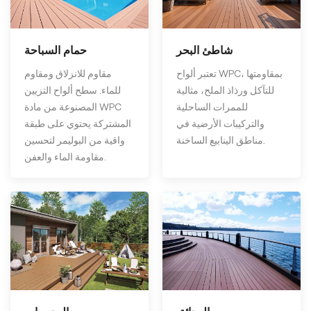
شاطئ البحر
حمام السباحة
تعتبر ألواح WPC، بمقاومتها
مقاوم للانزلاق ومقاوم
للتآكل ورذاذ الملح، مثالية
للماء. سطح ألواح التزيين
للممرات الساحلية
المصنوعة من مادة WPC
والتركيبات الأرضية في
المشتركة يحتوي على طبقة
مناطق الينابيع الساخنة.
واقية من البوليمر لتحسين
مقاومة الماء والعفن.