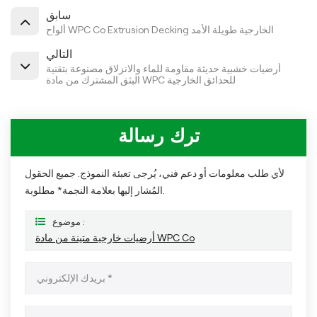
سابق
ألواح WPC Co Extrusion Decking الخارجية طويلة الأمد
التالي
أرضيات خشبية حديثة مقاومة للماء والانزلاق مصنوعة بتقنية
البثق المشترك من مادة WPC للحدائق الخارجية
ترك رسالة
لأي طلب معلومات أو دعم فني، يُرجى تعبئة النموذج. جميع الحقول
المُشار إليها بعلامة النجمة* مطلوبة.
موضوع :
أرضيات خارجية متينة من مادة WPC Co