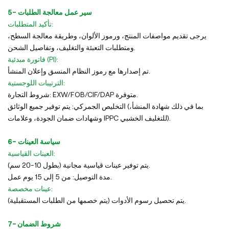
5- سير عمل معالجة الطلبات
تأكيد المتطلبات:
يرجى تقديم مواصفات المنتج، ورموز الألوان، وطريقة معالجة السطح،
ومتطلبات التعبئة والتغليف، وتفاصيل الشحن.
فاتورة مبدئية (PI):
تم إصدارها مع رموز النظام المنسق وإعلان المنشأ.
الترتيبات اللوجستية:
شروط التجارة: EXW/FOB/CIF/DAP متوفرة.
التخليص الجمركي: يتم توفير جميع الوثائق (بما في ذلك شهادة المنشأ،
وشهادات ضمان الجودة، وعلامات IPPC للتغليف الخشبي).
6- سياسة العينات
العينات القياسية:
يتم توفير عينات قياسية مجانية (بطول 10-20 سم).
مدة التوصيل: من 5 إلى 15 يوم عمل.
عينات مخصصة:
يتم تحصيل رسوم الأدوات (يتم خصمها من الطلبات المستقبلية).
7- شروط الضمان