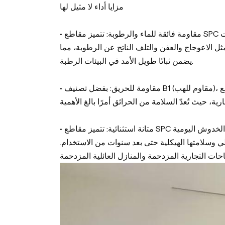
مزايا أداء لا مثيل لها
• مقاومة فائقة للماء والرطوبة: تتميز مقاطع SPC بخصائص مقاومة ممتازة للماء والرطوبة، مما يجعلها مثالية للمناطق ذات
ثل الاعوجاج والعفن والتلف الناتج عن الرطوبة، مما
يضمن ثباتًا طويل الأمد في البيئات الرطبة.
• مقاومة للحريق: بفضل تصنيف B1 (مقاوم للهب)، توفر مقاطع SPC حماية قوية من الحرائق. هذه الميزة تجعلها الخيار الأمثل
• متانة استثنائية: تتميز مقاطع SPC بمقاومة فائقة للتآكل والصدمات. سطحها المعالج خصيصًا يتحمل الخدوش اليومية
 وسلامتها الهيكلية حتى بعد سنوات من الاستخدام.