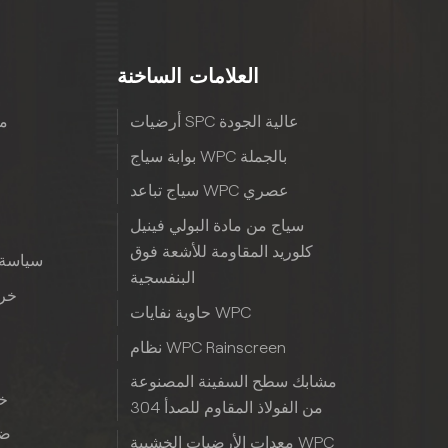
العلامات الساخنة
أرضيات SPC عالية الجودة
مع
بوابة سياج WPC بالجملة
سياج تباعد WPC عصري
سياج من مادة البولي فينيل
كلوريد المقاومة للأشعة فوق
سياسة 
البنفسجية
خري
حاوية نفايات WPC
نظام WPC Rainscreen
مشابك سطح السفينة المصنوعة
خب
من الفولاذ المقاوم للصدأ 304
ضم
معدات الأرضيات الخشبية WPC