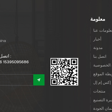
معلومة
لومات عنا
أخبار
hina
مدونة
اتصل بنا :
اتصل بنا
6 15395095686
الخصوصية
طة الموقع
إكس إم إل
منتجات
رة التصنيع
ان الجودة