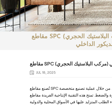
مقاطع SPC (مركب البلاستيك الحجري) الداخلية: تغيير جذري
ديكور الداخلي
لي
JUL 18, 2025
تُصنع مقاطع SPC الداخلية بشكل أساسي من مسحوق الحجر الطبيعي وراتنج البوليمر، من خلال عملية تصنيع متخصصة
منح هذه التقنية الإنتاجية الفريدة مقاطع SPC مزايا تتفوق على المواد التقليدية، مما يجعلها عاملًا