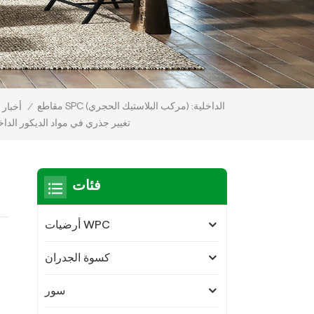
مقاطع SPC (مركب البلاستيك الحجري) الداخلية:
/
أخبار
تغيير جذري في مواد الديكور الدا
فئات
أرضيات WPC
كسوة الجدران
سور