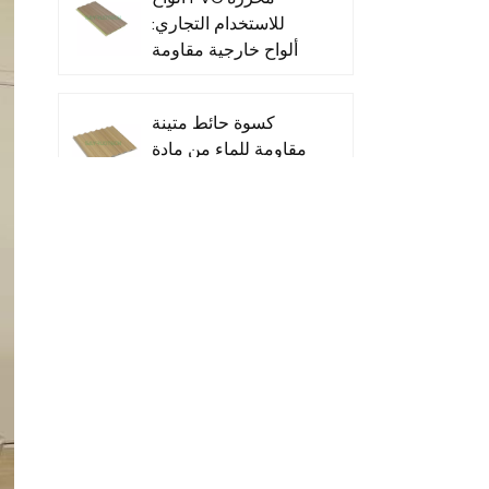
للاستخدام التجاري:
ألواح خارجية مقاومة
للماء للاستخدام
التجاري الخارجي
كسوة حائط متينة
مقاومة للماء من مادة
البولي فينيل كلوريد
للأماكن الداخلية
أرضيات WPC مقاومة
للماء بسمك 25 مم
للمساحات الخارجية
أنظمة سياج من الفينيل
عالي الجودة، سهلة
الصيانة، للاستخدام
التجاري