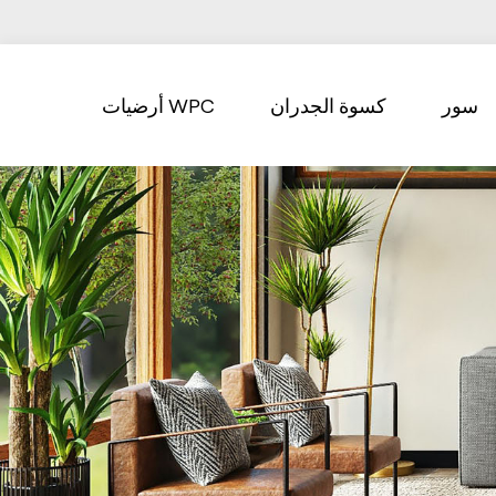
سور
كسوة الجدران
أرضيات WPC