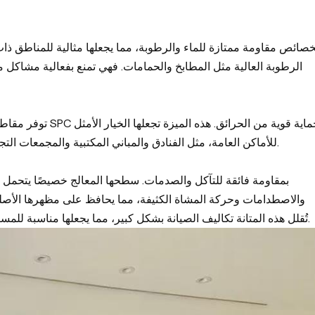
الرطوبة العالية مثل المطابخ والحمامات. فهي تمنع بفعالية مشاكل م
للأماكن العامة، مثل الفنادق والمباني المكتبية والمجمعات التجارية، حيث تُعدّ السلامة من الحرائق أمرًا بالغ الأهمية.
والاصطدامات وحركة المشاة الكثيفة، مما يحافظ على مظهرها الأصلي
تُقلل هذه المتانة تكاليف الصيانة بشكل كبير، مما يجعلها مناسبة للمساحات التجارية المزدحمة والمنازل العائلية المزدحمة.