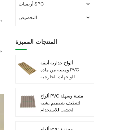
أرضيات SPC
التخصيص
المنتجات المميزة
ألواح جدارية أنيقة
ومتينة من مادة PVC
للواجهات الخارجية
العصرية
ألواح PVC متينة وسهلة
التنظيف بتصميم يشبه
الخشب للاستخدام
الداخلي
ألواح PVC محززة