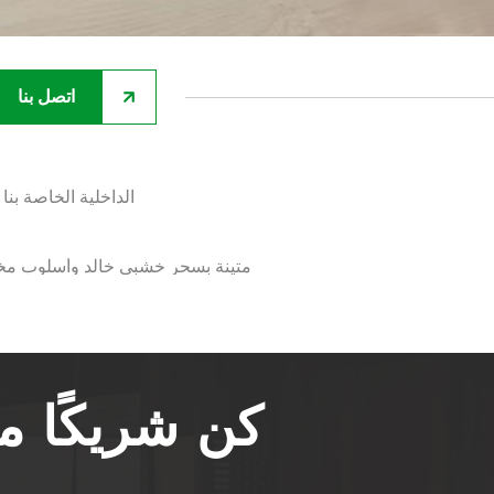
اتصل بنا
قم بتحويل مساحتك باستخدام أرضيات SPC الداخلية الخاصة بنا
ارتقِ بمساحتك الخارجية: أسوار WPC متينة بسحر خشبي خالد وأ
كن شريكًا 