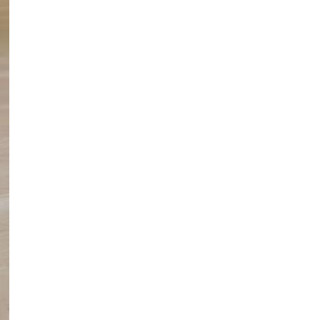
ألواح جدران داخلية
أنيقة من مادة البولي
فينيل كلوريد - مقاومة
للرطوبة
ألواح كسوة الجدران
الداخلية المصنوعة من
مادة البولي فينيل
كلوريد منخفضة الصيانة
- متينة